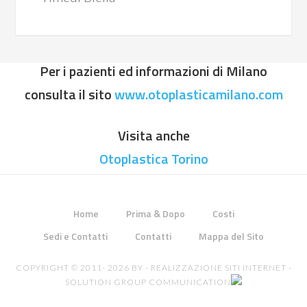
Per i pazienti ed informazioni di Milano
consulta il sito
www.otoplasticamilano.com
Visita anche
Otoplastica Torino
Home
Prima & Dopo
Costi
Sedi e Contatti
Contatti
Mappa del Sito
COPYRIGHT © 2011- 2026 BY -
REALIZZAZIONE SITI INTERNET
-
SOLUTION GROUP COMMUNICATION